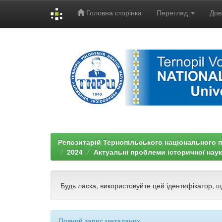
Головна сторінка
Перегляд
Дов
Skip
navigation
Репозитарій Тернопільського національного п
2024
Актуальні проблеми історичної наук
Будь ласка, використовуйте цей ідентифікатор, 
Повний запис метаданих