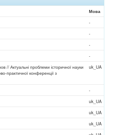
Мова
-
-
-
-
нов // Актуальні проблеми історичної науки
uk_UA
ово-практичної конференції з
-
uk_UA
uk_UA
uk_UA
uk_UA