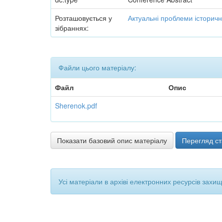
Розташовується у
Актуальні проблеми історичн
зібраннях:
Файли цього матеріалу:
Файл
Опис
Sherenok.pdf
Показати базовий опис матеріалу
Перегляд ст
Усі матеріали в архіві електронних ресурсів захи