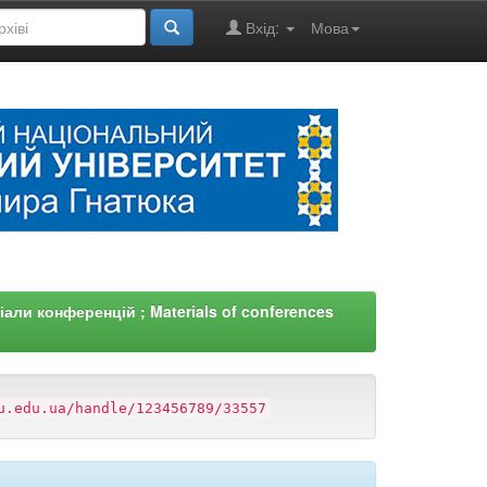
Вхід:
Мова
али конференцій ; Materials of conferences
u.edu.ua/handle/123456789/33557