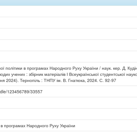
ї політики в програмах Народного Руху України / наук. кер. Д. Куді
одих учених : збірник матеріалів І Всеукраїнської студентської наук
я 2024). Тернопіль : ТНПУ ім. В. Гнатюка, 2024. С. 92-97
andle/123456789/33557
 в програмах Народного Руху України