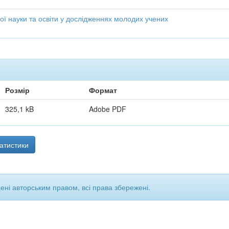
ої науки та освіти у дослідженнях молодих учених
Розмір
Формат
325,1 kB
Adobe PDF
атистики
щені авторським правом, всі права збережені.