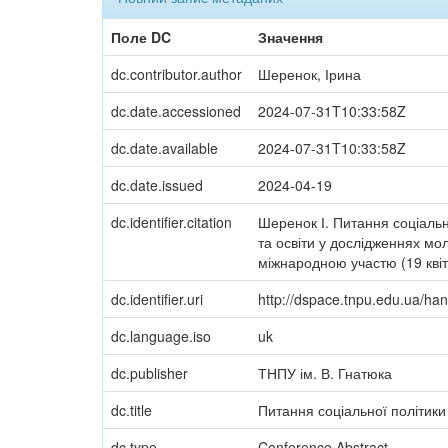
Поле DC
Значення
dc.contributor.author
Шеренок, Ірина
dc.date.accessioned
2024-07-31T10:33:58Z
dc.date.available
2024-07-31T10:33:58Z
dc.date.issued
2024-04-19
dc.identifier.citation
Шеренок І. Питання соціально
та освіти у дослідженнях мол
міжнародною участю (19 квітн
dc.identifier.uri
http://dspace.tnpu.edu.ua/h
dc.language.iso
uk
dc.publisher
ТНПУ ім. В. Гнатюка
dc.title
Питання соціальної політики
dc.type
Conference Abstract