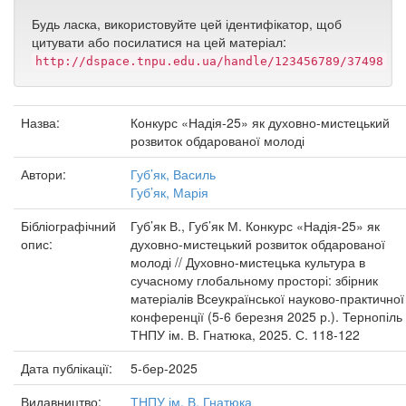
Будь ласка, використовуйте цей ідентифікатор, щоб
цитувати або посилатися на цей матеріал:
http://dspace.tnpu.edu.ua/handle/123456789/37498
Назва:
Конкурс «Надія-25» як духовно-мистецький
розвиток обдарованої молоді
Автори:
Губ’як, Василь
Губ’як, Марія
Бібліографічний
Губ’як В., Губ’як М. Конкурс «Надія-25» як
опис:
духовно-мистецький розвиток обдарованої
молоді // Духовно-мистецька культура в
сучасному глобальному просторі: збірник
матеріалів Всеукраїнської науково-практичної
конференції (5-6 березня 2025 р.). Тернопіль 
ТНПУ ім. В. Гнатюка, 2025. С. 118-122
Дата публікації:
5-бер-2025
Видавництво:
ТНПУ ім. В. Гнатюка