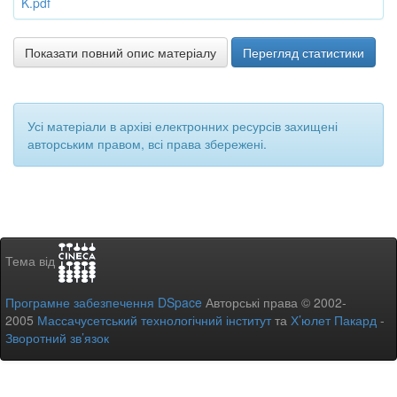
K.pdf
Показати повний опис матеріалу
Перегляд статистики
Усі матеріали в архіві електронних ресурсів захищені
авторським правом, всі права збережені.
Тема від
Програмне забезпечення DSpace
Авторські права © 2002-
2005
Массачусетський технологічний інститут
та
Х’юлет Пакард
-
Зворотний зв’язок