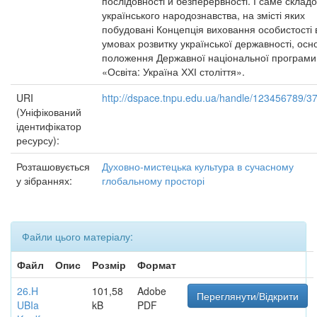
послідовності й безперервності. І саме складо
українського народознавства, на змісті яких
побудовані Концепція виховання особистості 
умовах розвитку української державності, осн
положення Державної національної програми
«Освіта: Україна ХХІ століття».
URI
http://dspace.tnpu.edu.ua/handle/123456789/3
(Уніфікований
ідентифікатор
ресурсу):
Розташовується
Духовно-мистецька культура в сучасному
у зібраннях:
глобальному просторі
Файли цього матеріалу:
Файл
Опис
Розмір
Формат
26.H
101,58
Adobe
Переглянути/Відкрити
UBIa
kB
PDF