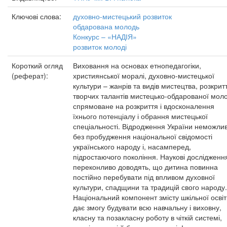
Ключові слова:
духовно-мистецький розвиток
обдарована молодь
Конкурс – «НАДІЯ»
розвиток молоді
Короткий огляд
Виховання на основах етнопедагогіки,
(реферат):
християнської моралі, духовно-мистецької
культури – жанрів та видів мистецтва, розкрит
творчих талантів мистецько-обдарованої моло
спрямоване на розкриття і вдосконалення
їхнього потенціалу і обрання мистецької
спеціальності. Відродження України неможли
без пробудження національної свідомості
українського народу і, насамперед,
підростаючого покоління. Наукові дослідженн
переконливо доводять, що дитина повинна
постійно перебувати під впливом духовної
культури, спадщини та традицій свого народу.
Національний компонент змісту шкільної осві
дає змогу будувати всю навчальну і виховну,
класну та позакласну роботу в чіткій системі,