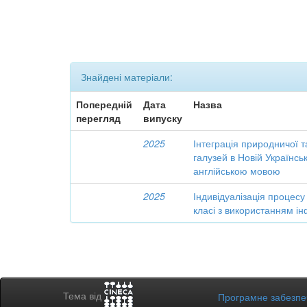
Знайдені матеріали:
Попередній
Дата
Назва
перегляд
випуску
2025
Інтеграція природничої т
галузей в Новій Українсь
англійською мовою
2025
Індивідуалізація процесу
класі з використанням і
Тема від
Програмне забезп