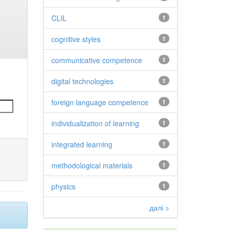
CLIL
1
cognitive styles
1
communicative competence
1
digital technologies
1
foreign language competence
1
individualization of learning
1
integrated learning
1
methodological materials
1
physics
1
далі >