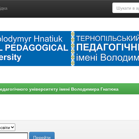
ідка
едагогічного університету імені Володимира Гнатюка