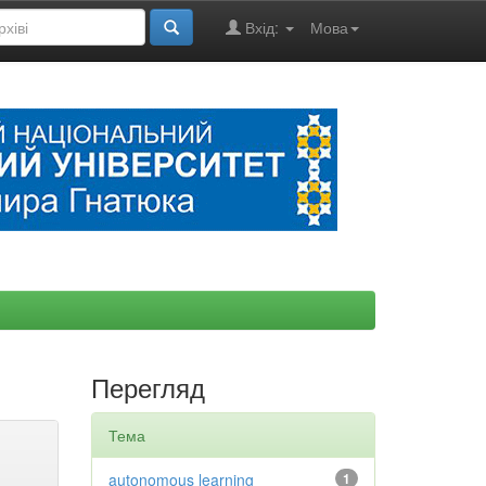
Вхід:
Мова
Перегляд
Тема
autonomous learning
1