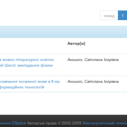
назад
1
Автор(и)
а мовно-літературної освітніх
Анишко, Світлана Ігорівна
кій Школі: викладання фізики
 навчання іноземної мови в 8-му
Анишко, Світлана Ігорівна
нформаційних технологій
ечення DSpace
Авторські права © 2002-2005
Массачусетський технол