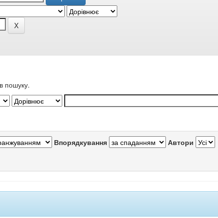
в пошуку.
Впорядкування
Автори