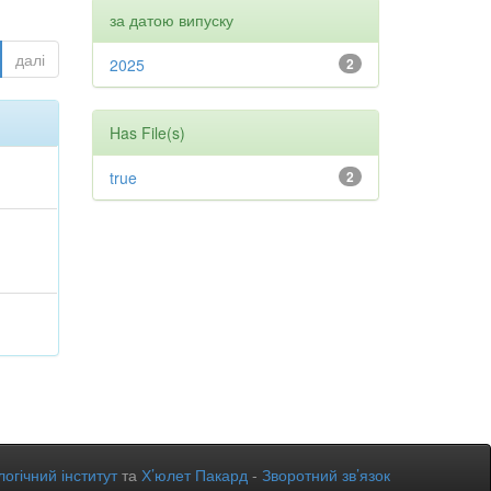
за датою випуску
далі
2025
2
Has File(s)
true
2
огічний інститут
та
Х’юлет Пакард
-
Зворотний зв’язок