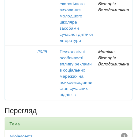
екологічного
Вікторія
виховання
Володимирівна
молодшого
школяра
засобами
сучасної дитячої
літератури
2025
Психологічні
Матіяш,
особливості
Вікторія
впливу реклами
Володимирівна
в соціальних
мережах на
психоемоційний
стан сучасних
підлітків
Перегляд
Тема
adolescents
1