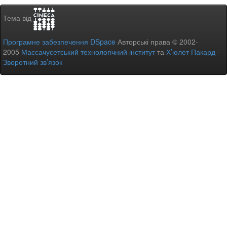
Тема від
Програмне забезпечення DSpace
Авторські права © 2002-
2005
Массачусетський технологічний інститут
та
Х’юлет Пакард
-
Зворотний зв’язок