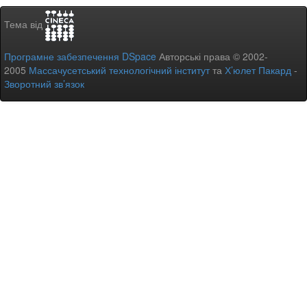
Тема від
Програмне забезпечення DSpace
Авторські права © 2002-
2005
Массачусетський технологічний інститут
та
Х’юлет Пакард
-
Зворотний зв’язок