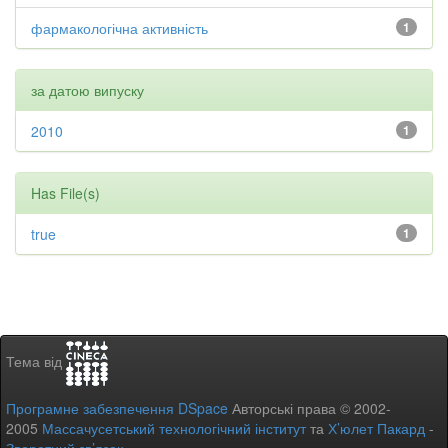
фармакологічна активність
1
за датою випуску
2010
1
Has File(s)
true
1
Тема від
Програмне забезпечення DSpace
Авторські права © 2002-
2005
Массачусетський технологічний інститут
та
Х’юлет Пакард
-