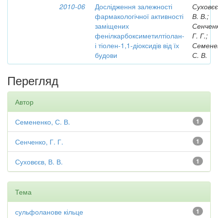
2010-06
Дослідження залежності
Суховєє
фармакологічної активності
В. В.;
заміщених
Сенченк
фенілкарбоксиметилтіолан-
Г. Г.;
і тіолен-1,1-діоксидів від їх
Семене
будови
С. В.
Перегляд
Автор
Семененко, С. В.
1
Сенченко, Г. Г.
1
Суховєєв, В. В.
1
Тема
сульфоланове кільце
1