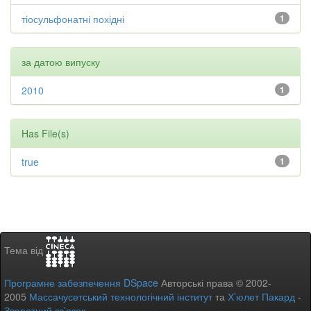
тіосульфонатні похідні
1
за датою випуску
2010
1
Has File(s)
true
1
Тема від
Програмне забезпечення DSpace
Авторські права © 2002-
2005
Массачусетський технологічний інститут
та
Х’юлет Пакард
-
Зворотний зв’язок