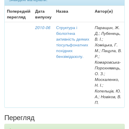
Попередній
Дата
Назва
Автор(и)
перегляд
випуску
2010-06
Структура і
Паращин, Ж.
біологічна
Д.; Лубенець,
активність деяких
В. І.;
тіосульфонатних
Хоміцька, Г.
похідних
М.; Пацула, В.
бензімідазолу.
Р.;
Комаровська-
Порохнявець,
О. З.;
Москаленко,
Н. І.;
Копельців, Ю.
А.; Новіков, В.
П.
Перегляд