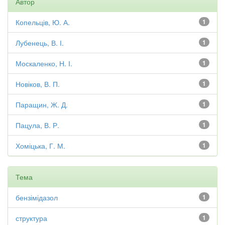
Автор
Копельців, Ю. А.
1
Лубенець, В. І.
1
Москаленко, Н. І.
1
Новіков, В. П.
1
Паращин, Ж. Д.
1
Пацула, В. Р.
1
Хоміцька, Г. М.
1
Тема
бензімідазол
1
структура
1