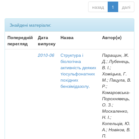
назад
1
далі
Знайдені матеріали:
Попередній
Дата
Назва
Автор(и)
перегляд
випуску
2010-06
Структура і
Паращин, Ж.
біологічна
Д.; Лубенець,
активність деяких
В. І.;
тіосульфонатних
Хоміцька, Г.
похідних
М.; Пацула, В.
бензімідазолу.
Р.;
Комаровська-
Порохнявець,
О. З.;
Москаленко,
Н. І.;
Копельців, Ю.
А.; Новіков, В.
П.