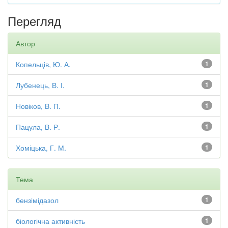
Перегляд
Автор
Копельців, Ю. А.
1
Лубенець, В. І.
1
Новіков, В. П.
1
Пацула, В. Р.
1
Хоміцька, Г. М.
1
Тема
бензімідазол
1
біологічна активність
1