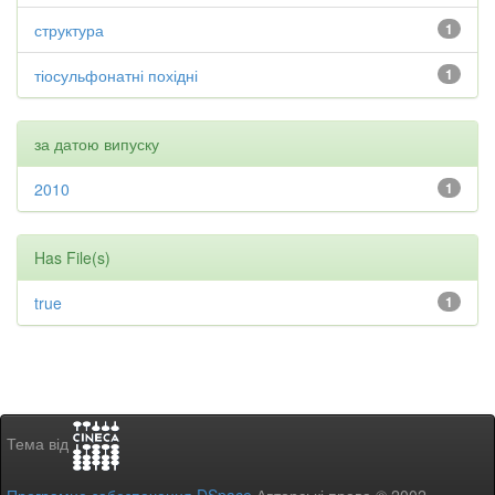
структура
1
тіосульфонатні похідні
1
за датою випуску
2010
1
Has File(s)
true
1
Тема від