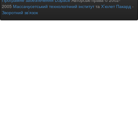
Програмне забезпечення DSpace
Авторські права © 2002-
2005
Массачусетський технологічний інститут
та
Х’юлет Пакард
-
Зворотний зв’язок