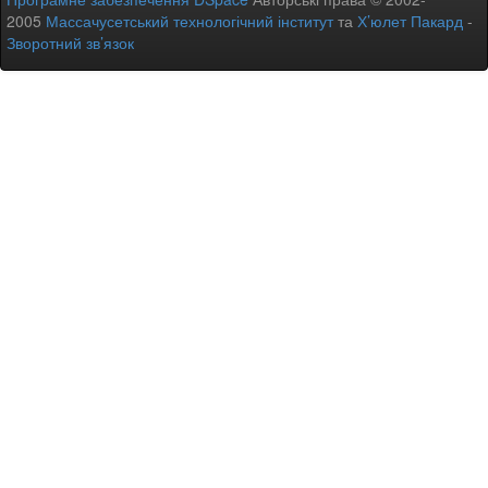
2005
Массачусетський технологічний інститут
та
Х’юлет Пакард
-
Зворотний зв’язок