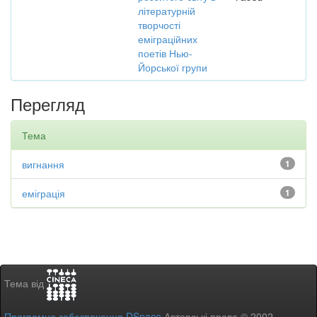
літературній
творчості
еміграційних
поетів Нью-
Йорської групи
Перегляд
Тема
вигнання
1
еміграція
1
Тема від
Програмне забезпечення DSpace
Авторські права © 2002-