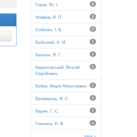
Горак, Ю. І.
2
Новіков, В. П.
2
Собечко, І. Б.
2
Бабський, А. М.
1
Бальон, Я. Г.
1
Барановський, Віталій
1
Сергійович
Бойко, Марія Миколаївна
1
Броварець, В. С.
1
Варик, Г. С.
1
Глиняна, Н. В.
1
далі >