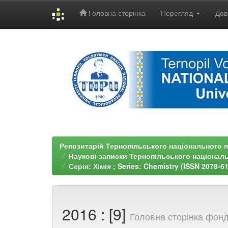
Головна сторінка
Перегляд
Дов
Skip
navigation
Репозитарій Тернопільського національного п
Наукові записки Тернопільського націонал
Серія: Хімія ; Series: Chemistry (ISSN 2078-6
2016 : [9]
Головна сторінка фон