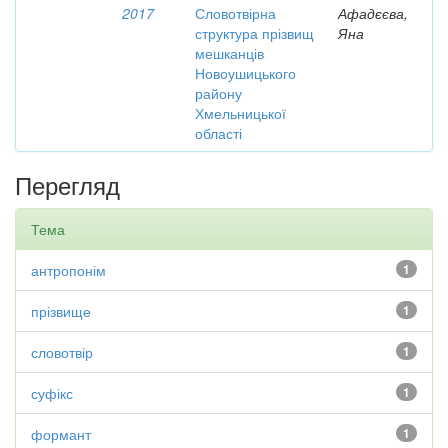
2017
Словотвірна
Афадєєва,
структура прізвищ
Яна
мешканців
Новоушицького
району
Хмельницької
області
Перегляд
Тема
антропонім
1
прізвище
1
словотвір
1
суфікс
1
формант
1