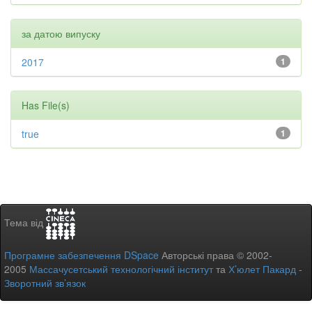
за датою випуску
2017
1
Has File(s)
true
1
Тема від
Програмне забезпечення DSpace
Авторські права © 2002-
2005
Массачусетський технологічний інститут
та
Х’юлет Пакард
-
Зворотний зв’язок