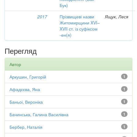
Бук)
2017
Прізвищеві назви
Ящук, Леся
Житомирщини XVI–
XVII ст. із суфіксом
-ен(я)
Перегляд
Автор
Аркушин, Григорій
1
Афадєєва, Яна
1
Баньоі, Вероніка
1
Бачинська, Галина Василівна
1
Бербер, Наталія
1