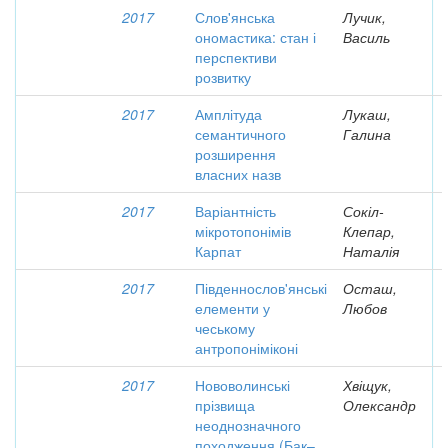
2017
Слов'янська
Лучик,
ономастика: стан і
Василь
перспективи
розвитку
2017
Амплітуда
Лукаш,
семантичного
Галина
розширення
власних назв
2017
Варіантність
Сокіл-
мікротопонімів
Клепар,
Карпат
Наталія
2017
Південнослов'янські
Осташ,
елементи у
Любов
чеському
антропоніміконі
2017
Нововолинські
Хвіщук,
прізвища
Олександр
неоднозначного
походження (Бак–