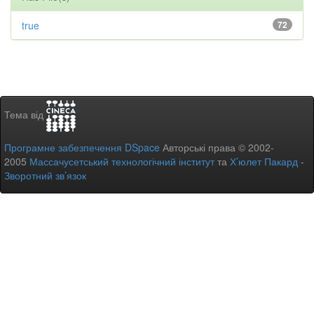
true
72
Тема від
Програмне забезпечення DSpace
Авторські права © 2002-
2005
Массачусетський технологічний інститут
та
Х’юлет Пакард
-
Зворотний зв’язок