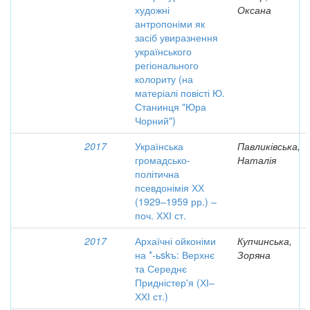
художні
Оксана
антропоніми як
засіб увиразнення
українського
регіонального
колориту (на
матеріалі повісті Ю.
Станинця "Юра
Чорний")
2017
Українська
Павликівська,
громадсько-
Наталія
політична
псевдонімія ХХ
(1929–1959 рр.) –
поч. ХХІ ст.
2017
Архаїчні ойконіми
Купчинська,
на *-ьskъ: Верхнє
Зоряна
та Середнє
Придністер'я (ХІ–
ХХІ ст.)