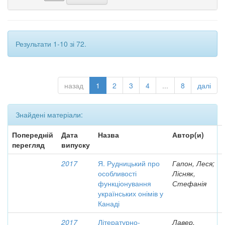
Результати 1-10 зі 72.
назад
1
2
3
4
...
8
далі
Знайдені матеріали:
Попередній
Дата
Назва
Автор(и)
перегляд
випуску
2017
Я. Рудницький про
Гапон, Леся;
особливості
Лісняк,
функціонування
Стефанія
українських онімів у
Канаді
2017
Літературно-
Лавер,