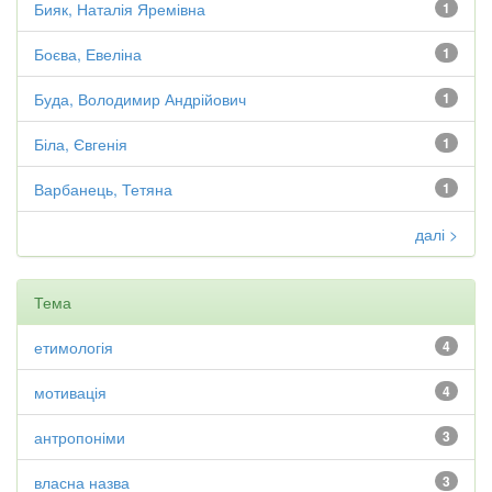
Бияк, Наталія Яремівна
1
Боєва, Евеліна
1
Буда, Володимир Андрійович
1
Біла, Євгенія
1
Варбанець, Тетяна
1
далі >
Тема
етимологія
4
мотивація
4
антропоніми
3
власна назва
3