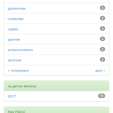
діалектизм
3
словотвір
3
суфікс
3
ідеонім
3
антропонімікон
2
артіонім
2
< попередня
далі >
за датою випуску
2017
72
Has File(s)