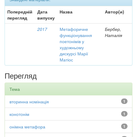
Попередній
Дата
Назва
Автор(и)
перегляд
випуску
2017
Метафоричне
Бербер,
функціонування
Наталія
поетонімів у
художньому
дискурсі Марії
Матіос
Перегляд
Тема
вторинна номінація
1
конотонім
1
онімна метафора
1