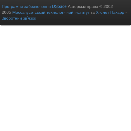
Програмне забезпечення DSpace
Авторські права © 2002-
2005
Массачусетський технологічний інститут
та
Х’юлет Пакард
-
Зворотний зв’язок