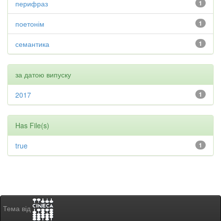
перифраз
1
поетонім
1
семантика
1
за датою випуску
2017
1
Has File(s)
true
1
Тема від