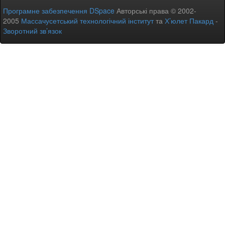
Програмне забезпечення DSpace
Авторські права © 2002-
2005
Массачусетський технологічний інститут
та
Х’юлет Пакард
-
Зворотний зв’язок