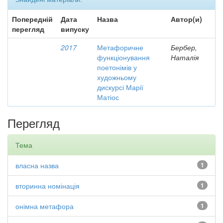
Попередній
Дата
Назва
Автор(и)
перегляд
випуску
2017
Метафоричне
Бербер,
функціонування
Наталія
поетонімів у
художньому
дискурсі Марії
Матіос
Перегляд
Тема
власна назва
1
вторинна номінація
1
онімна метафора
1