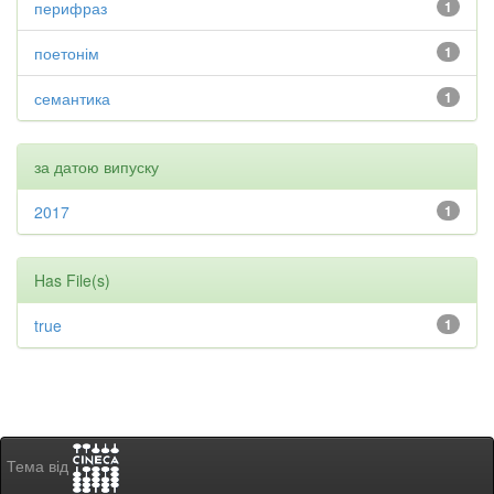
перифраз
1
поетонім
1
семантика
1
за датою випуску
2017
1
Has File(s)
true
1
Тема від