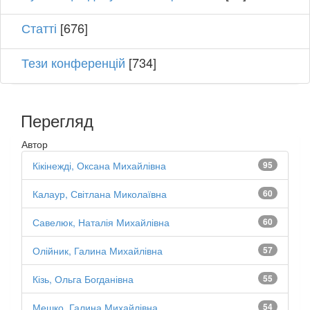
Статті
[676]
Тези конференцій
[734]
Перегляд
Автор
Кікінежді, Оксана Михайлівна
95
Калаур, Світлана Миколаївна
60
Савелюк, Наталія Михайлівна
60
Олійник, Галина Михайлівна
57
Кізь, Ольга Богданівна
55
Мешко, Галина Михайлівна
54