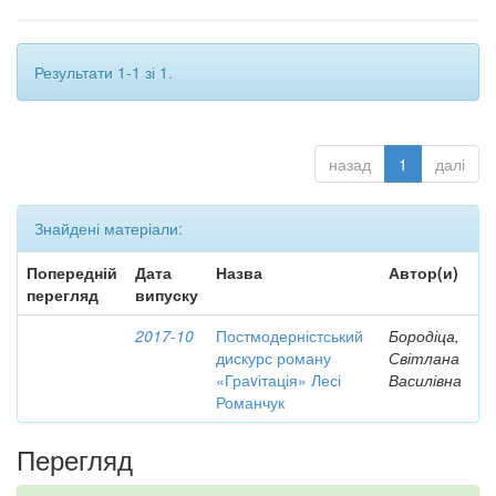
Результати 1-1 зі 1.
назад
1
далі
Знайдені матеріали:
Попередній
Дата
Назва
Автор(и)
перегляд
випуску
2017-10
Постмодерністський
Бородіца,
дискурс роману
Світлана
«Граvітація» Лесі
Василівна
Романчук
Перегляд