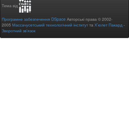
Тема від
Програмне забезпечення DSpace
Авторські права © 2002-
2005
Массачусетський технологічний інститут
та
Х’юлет Пакард
-
Зворотний зв’язок