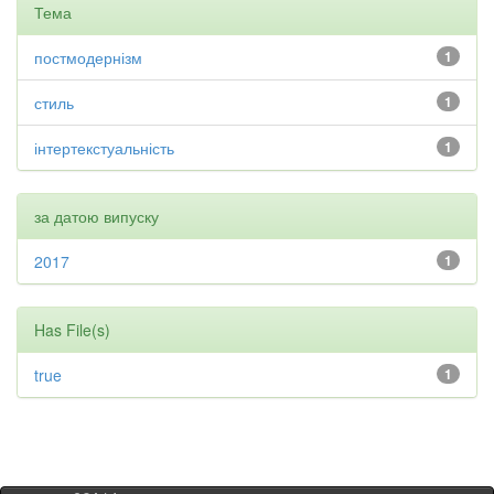
Тема
постмодернізм
1
стиль
1
інтертекстуальність
1
за датою випуску
2017
1
Has File(s)
true
1