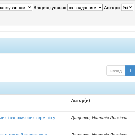
Впорядкування
Автори
назад
1
Автор(и)
мих і запозичених термінів у
Дащенко, Наталія Левківна
ки: питоме й запозичене
Дащенко, Наталія Левківна