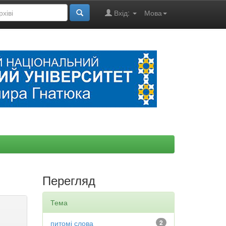
Вхід:
Мова
Перегляд
Тема
питомі слова
2