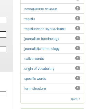
походження лексики
2
термін
2
термінологія журналістики
2
journalism terminology
1
journalistic terminology
1
native words
1
origin of vocabulary
1
specific words
1
term structure
1
далі >