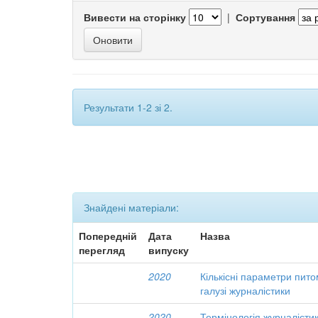
Вивести на сторінку
|
Сортування
Результати 1-2 зі 2.
Знайдені матеріали:
Попередній
Дата
Назва
перегляд
випуску
2020
Кількісні параметри пито
галузі журналістики
2020
Термінологія журналісти