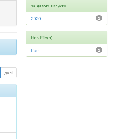
за датою випуску
2020
2
Has File(s)
true
2
далі