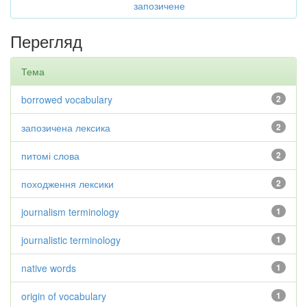
запозичене
Перегляд
Тема
borrowed vocabulary
2
запозичена лексика
2
питомі слова
2
походження лексики
2
journalism terminology
1
journalistic terminology
1
native words
1
origin of vocabulary
1