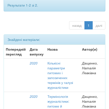
Результати 1-2 зі 2.
назад
1
далі
Знайдені матеріали:
Попередній
Дата
Назва
Автор(и)
перегляд
випуску
2020
Кількісні
Дащенко,
параметри
Наталія
питомих і
Левківна
запозичених
термінів у галузі
журналістики
2020
Термінологія
Дащенко,
журналістики:
Наталія
питоме й
Левківна