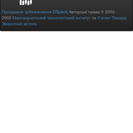
Програмне забезпечення DSpace
Авторські права © 2002-
2005
Массачусетський технологічний інститут
та
Х’юлет Пакард
-
Зворотний зв’язок