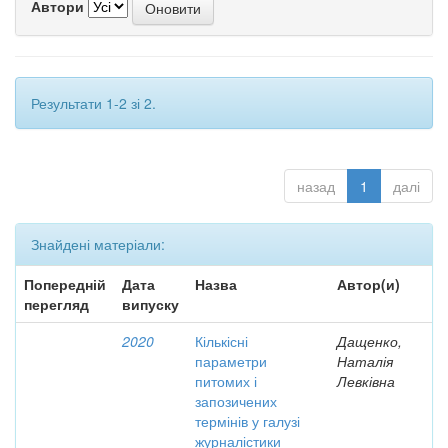
Автори
Результати 1-2 зі 2.
назад
1
далі
Знайдені матеріали:
Попередній
Дата
Назва
Автор(и)
перегляд
випуску
2020
Кількісні
Дащенко,
параметри
Наталія
питомих і
Левківна
запозичених
термінів у галузі
журналістики