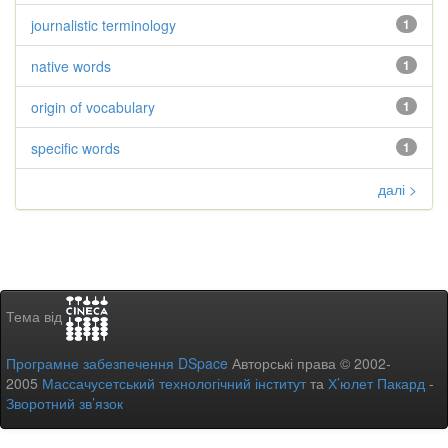
journalistic terminology
1
native words
1
origin of vocabulary
1
specific words
1
далі >
Тема від
Програмне забезпечення DSpace
Авторські права © 2002-
2005
Массачусетський технологічний інститут
та
Х’юлет Пакард
-
Зворотний зв’язок