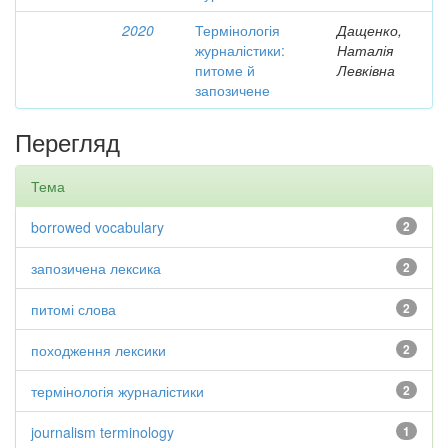
2020
Термінологія
Дащенко,
журналістики:
Наталія
питоме й
Левківна
запозичене
Перегляд
Тема
borrowed vocabulary
2
запозичена лексика
2
питомі слова
2
походження лексики
2
термінологія журналістики
2
journalism terminology
1