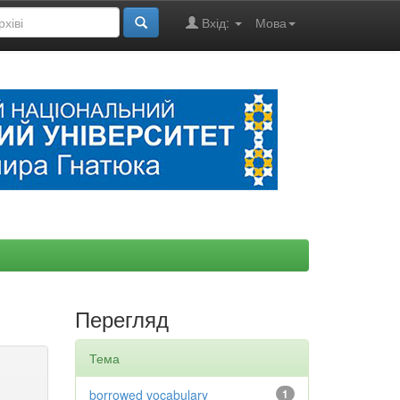
Вхід:
Мова
Перегляд
Тема
borrowed vocabulary
1