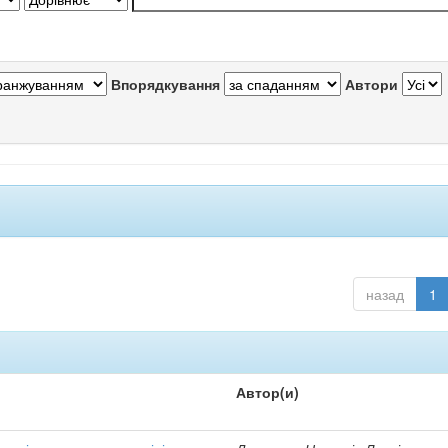
Впорядкування
Автори
назад
1
Автор(и)