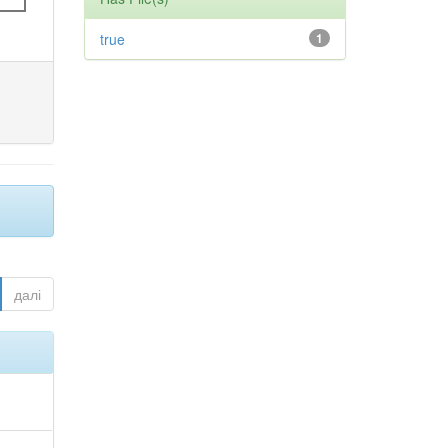
true
1
далі