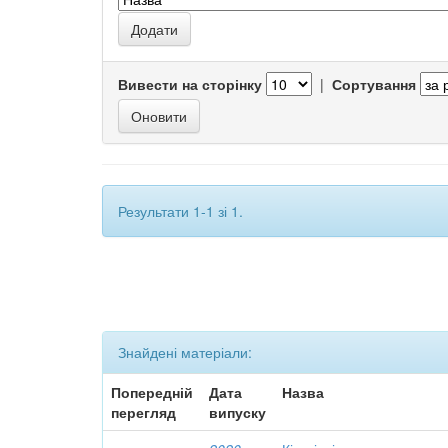
Вивести на сторінку
|
Сортування
Результати 1-1 зі 1.
Знайдені матеріали:
Попередній
Дата
Назва
перегляд
випуску