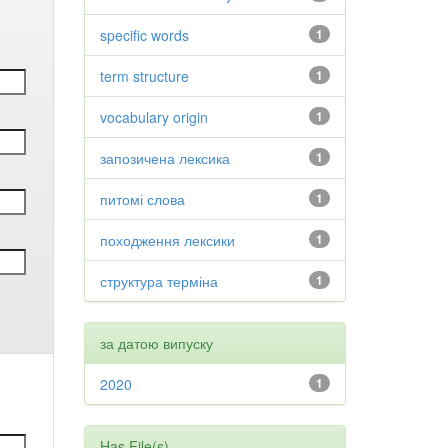
specific words
1
term structure
1
vocabulary origin
1
запозичена лексика
1
питомі слова
1
походження лексики
1
структура терміна
1
за датою випуску
2020
1
Has File(s)