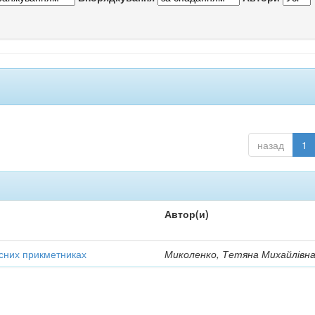
назад
1
Автор(и)
усних прикметниках
Миколенко, Тетяна Михайлівн