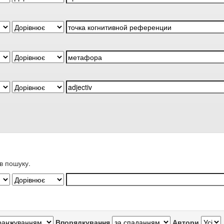
в пошуку.
Впорядкування
Автори