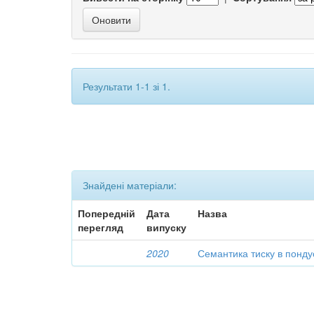
Результати 1-1 зі 1.
Знайдені матеріали:
Попередній
Дата
Назва
перегляд
випуску
2020
Семантика тиску в понд