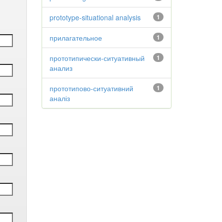
prototype-situational analysis
1
прилагательное
1
прототипически-ситуативный
1
анализ
прототипово-ситуативний
1
аналіз