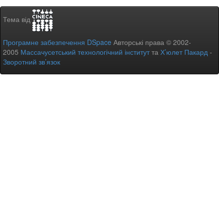
Тема від
Програмне забезпечення DSpace
Авторські права © 2002-
2005
Массачусетський технологічний інститут
та
Х’юлет Пакард
-
Зворотний зв’язок