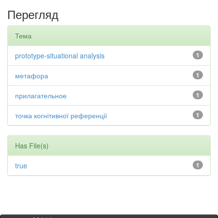
Перегляд
Тема
prototype-situational analysis
1
метафора
1
прилагательное
1
точка когнітивної референції
1
Has File(s)
true
1