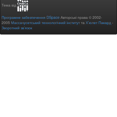
Тема від
Програмне забезпечення DSpace
Авторські права © 2002-
2005
Массачусетський технологічний інститут
та
Х’юлет Пакард
-
Зворотний зв’язок