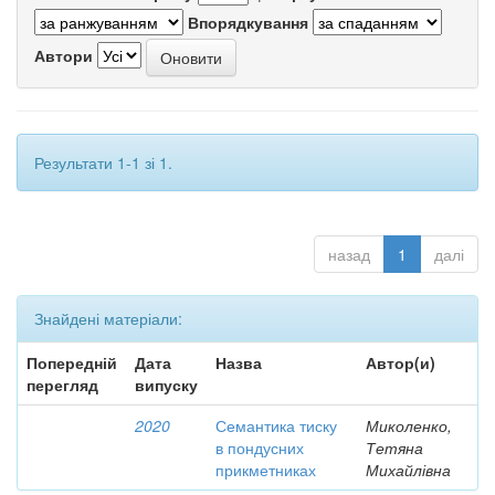
Впорядкування
Автори
Результати 1-1 зі 1.
назад
1
далі
Знайдені матеріали:
Попередній
Дата
Назва
Автор(и)
перегляд
випуску
2020
Семантика тиску
Миколенко,
в пондусних
Тетяна
прикметниках
Михайлівна