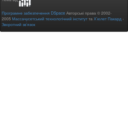
Програмне забезпечення DSpace
Авторські права © 2002-
2005
Массачусетський технологічний інститут
та
Х’юлет Пакард
-
Зворотний зв’язок