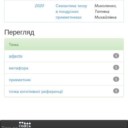
2020
Семантика тиску
Миколенко,
в пондусних
Тетяна
прикметниках
Михайлівна
Перегляд
Тема
adjectiv
1
метафора
1
прикметник
1
точка когнітивної референції
1
Тема від