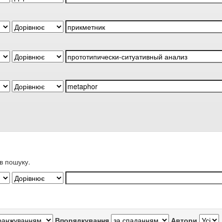
в пошуку.
Впорядкування
Автори