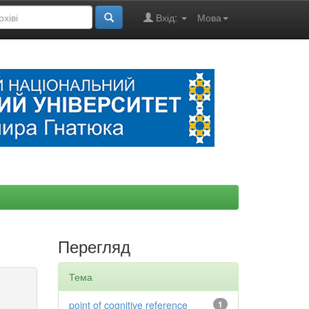
Вхід:
Мова
Перегляд
Тема
point of cognitive reference
1