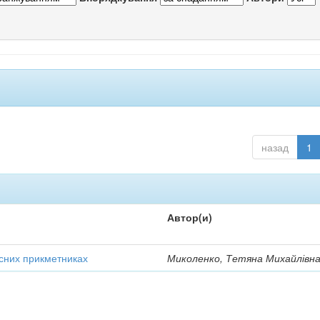
назад
1
Автор(и)
усних прикметниках
Миколенко, Тетяна Михайлівн