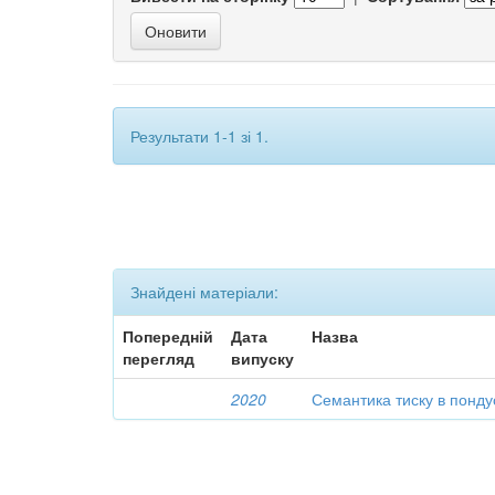
Результати 1-1 зі 1.
Знайдені матеріали:
Попередній
Дата
Назва
перегляд
випуску
2020
Семантика тиску в понд