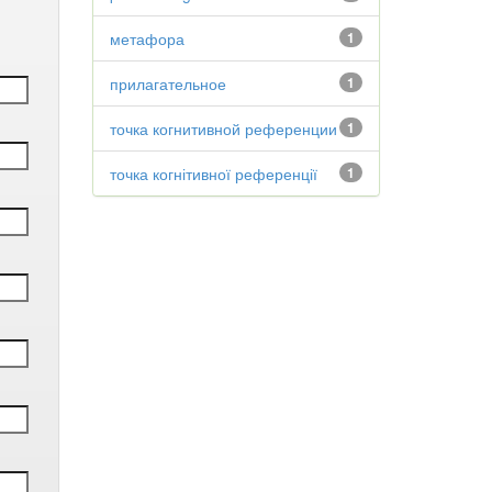
метафора
1
прилагательное
1
точка когнитивной референции
1
точка когнітивної референції
1