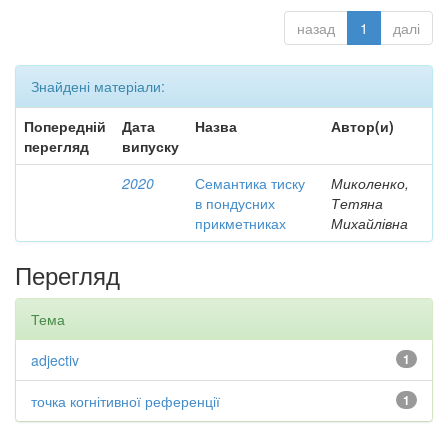
назад
1
далі
Знайдені матеріали:
Попередній
Дата
Назва
Автор(и)
перегляд
випуску
2020
Семантика тиску
Миколенко,
в пондусних
Тетяна
прикметниках
Михайлівна
Перегляд
Тема
adjectiv
1
точка когнітивної референції
1