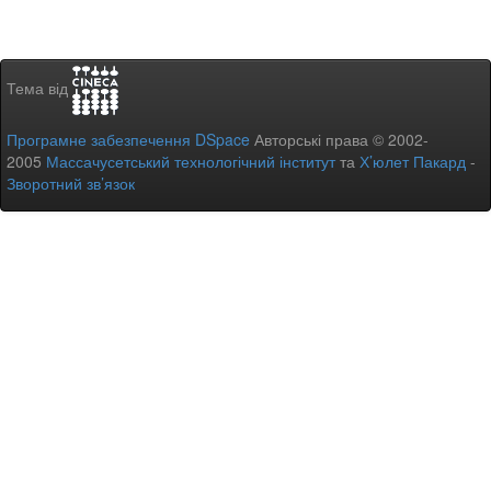
Тема від
Програмне забезпечення DSpace
Авторські права © 2002-
2005
Массачусетський технологічний інститут
та
Х’юлет Пакард
-
Зворотний зв’язок