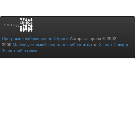
Тема від
Програмне забезпечення DSpace
Авторські права © 2002-
2005
Массачусетський технологічний інститут
та
Х’юлет Пакард
-
Зворотний зв’язок