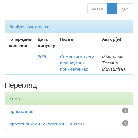
назад
1
далі
Знайдені матеріали:
Попередній
Дата
Назва
Автор(и)
перегляд
випуску
2020
Семантика тиску
Миколенко,
в пондусних
Тетяна
прикметниках
Михайлівна
Перегляд
Тема
прикметник
1
прототипически-ситуативный анализ
1