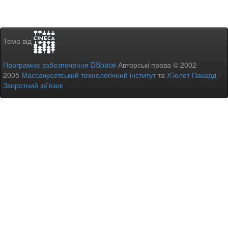
Тема від
Програмне забезпечення DSpace
Авторські права © 2002-
2005
Массачусетський технологічний інститут
та
Х’юлет Пакард
-
Зворотний зв’язок