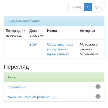
назад
1
далі
Знайдені матеріали:
Попередній
Дата
Назва
Автор(и)
перегляд
випуску
2020
Семантика тиску
Миколенко,
в пондусних
Тетяна
прикметниках
Михайлівна
Перегляд
Тема
прикметник
1
точка когнитивной референции
1