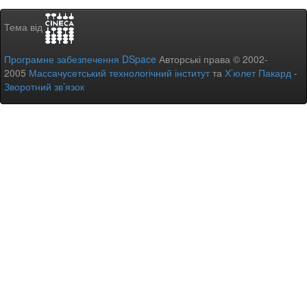
Тема від
Програмне забезпечення DSpace
Авторські права © 2002-
2005
Массачусетський технологічний інститут
та
Х’юлет Пакард
-
Зворотний зв’язок