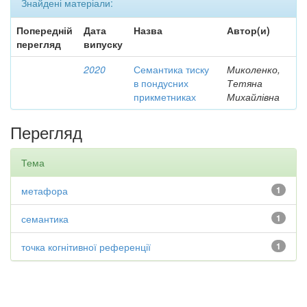
Знайдені матеріали:
Попередній
Дата
Назва
Автор(и)
перегляд
випуску
2020
Семантика тиску
Миколенко,
в пондусних
Тетяна
прикметниках
Михайлівна
Перегляд
Тема
метафора
1
семантика
1
точка когнітивної референції
1