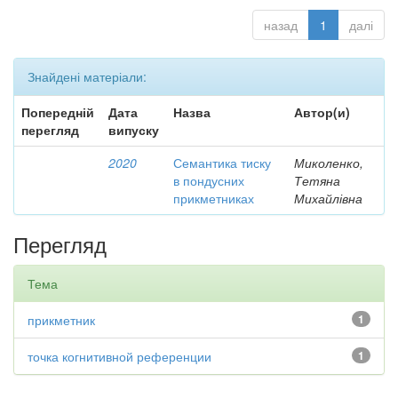
назад
1
далі
Знайдені матеріали:
Попередній
Дата
Назва
Автор(и)
перегляд
випуску
2020
Семантика тиску
Миколенко,
в пондусних
Тетяна
прикметниках
Михайлівна
Перегляд
Тема
прикметник
1
точка когнитивной референции
1