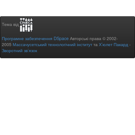
Тема від
Програмне забезпечення DSpace
Авторські права © 2002-
2005
Массачусетський технологічний інститут
та
Х’юлет Пакард
-
Зворотний зв’язок