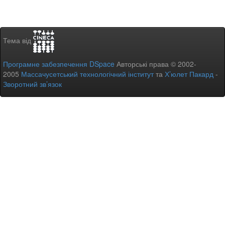
Тема від
Програмне забезпечення DSpace
Авторські права © 2002-
2005
Массачусетський технологічний інститут
та
Х’юлет Пакард
-
Зворотний зв’язок