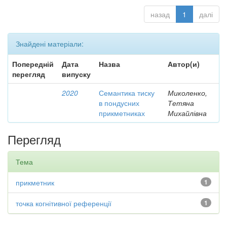
назад
1
далі
Знайдені матеріали:
Попередній
Дата
Назва
Автор(и)
перегляд
випуску
2020
Семантика тиску
Миколенко,
в пондусних
Тетяна
прикметниках
Михайлівна
Перегляд
Тема
прикметник
1
точка когнітивної референції
1