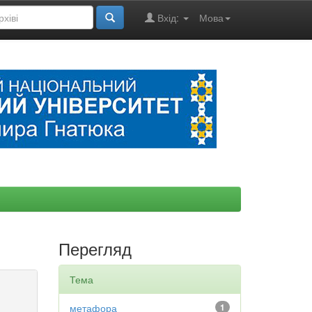
Вхід:
Мова
Перегляд
Тема
метафора
1