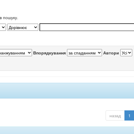
в пошуку.
Впорядкування
Автори
назад
1