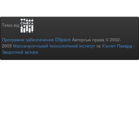
Тема від
Програмне забезпечення DSpace
Авторські права © 2002-
2005
Массачусетський технологічний інститут
та
Х’юлет Пакард
-
Зворотний зв’язок