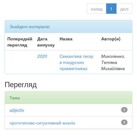
назад
1
далі
Знайдені матеріали:
Попередній
Дата
Назва
Автор(и)
перегляд
випуску
2020
Семантика тиску
Миколенко,
в пондусних
Тетяна
прикметниках
Михайлівна
Перегляд
Тема
adjectiv
1
прототипово-ситуативний аналіз
1