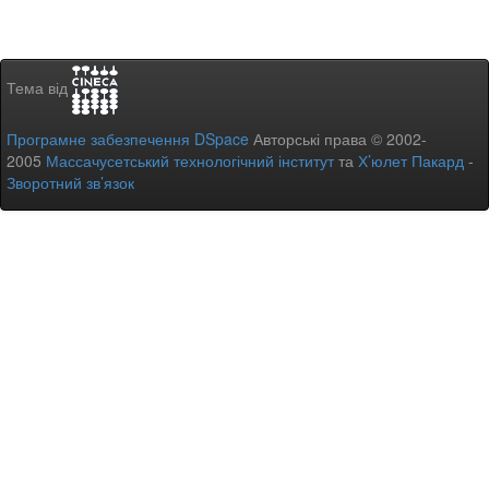
Тема від
Програмне забезпечення DSpace
Авторські права © 2002-
2005
Массачусетський технологічний інститут
та
Х’юлет Пакард
-
Зворотний зв’язок