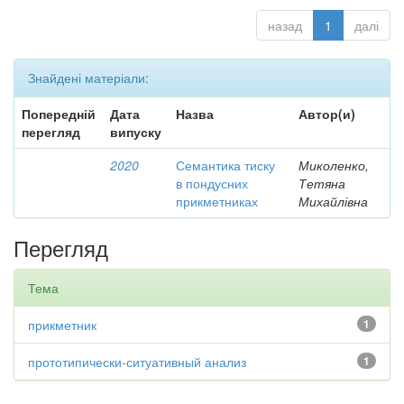
назад
1
далі
Знайдені матеріали:
Попередній
Дата
Назва
Автор(и)
перегляд
випуску
2020
Семантика тиску
Миколенко,
в пондусних
Тетяна
прикметниках
Михайлівна
Перегляд
Тема
прикметник
1
прототипически-ситуативный анализ
1