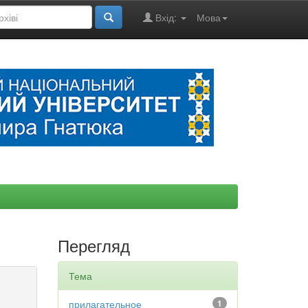
Вхід:
Мова
Перегляд
Тема
прилагательное
1