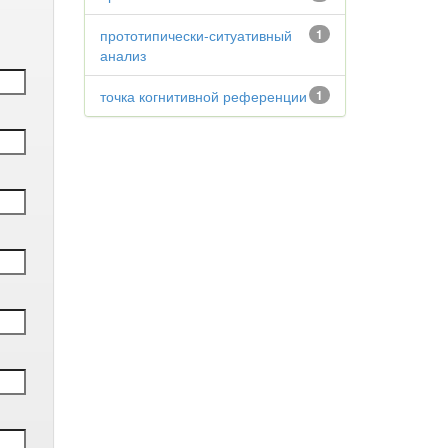
прототипически-ситуативный
1
анализ
точка когнитивной референции
1