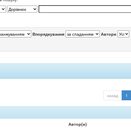
Впорядкування
Автори
назад
1
Автор(и)