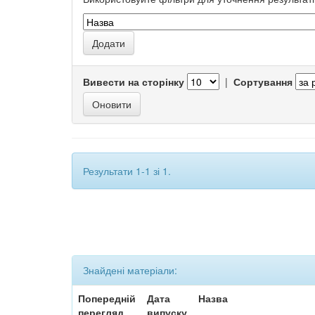
Вивести на сторінку
|
Сортування
Результати 1-1 зі 1.
Знайдені матеріали:
Попередній
Дата
Назва
перегляд
випуску