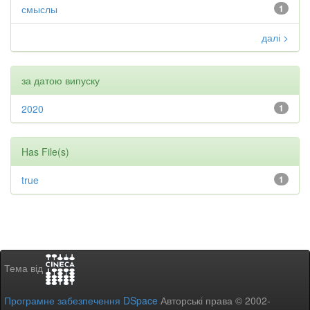
смыслы
1
далі >
за датою випуску
2020
1
Has File(s)
true
1
Тема від
Програмне забезпечення DSpace
Авторські права © 2002-