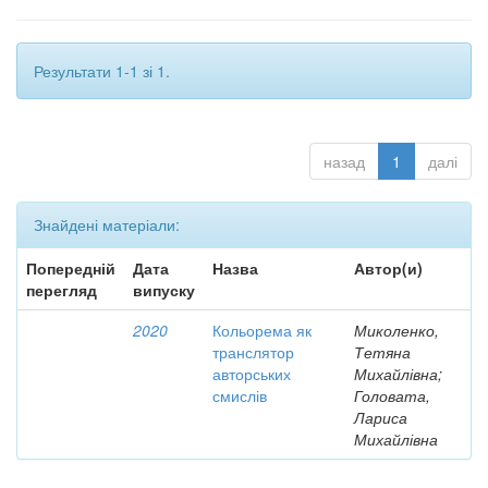
Результати 1-1 зі 1.
назад
1
далі
Знайдені матеріали:
Попередній
Дата
Назва
Автор(и)
перегляд
випуску
2020
Кольорема як
Миколенко,
транслятор
Тетяна
авторських
Михайлівна;
смислів
Головата,
Лариса
Михайлівна