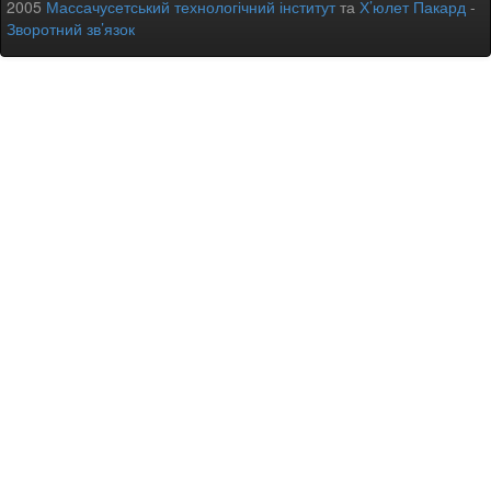
2005
Массачусетський технологічний інститут
та
Х’юлет Пакард
-
Зворотний зв’язок