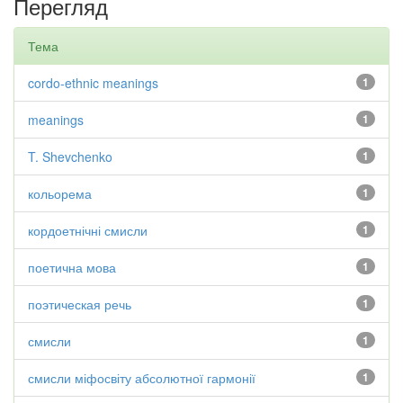
Перегляд
Тема
cordo-ethnic meanings
1
meanings
1
T. Shevchenko
1
кольорема
1
кордоетнічні смисли
1
поетична мова
1
поэтическая речь
1
смисли
1
смисли міфосвіту абсолютної гармонії
1