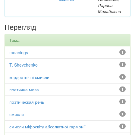
Лариса
Михайлівна
Перегляд
Тема
meanings
1
T. Shevchenko
1
кордоетнічні смисли
1
поетична мова
1
поэтическая речь
1
смисли
1
смисли міфосвіту абсолютної гармонії
1