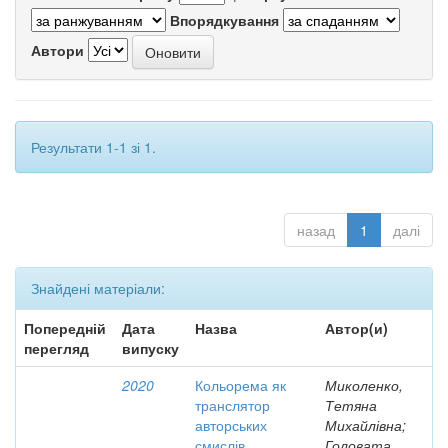
Впорядкування
Автори
Результати 1-1 зі 1.
назад
1
далі
Знайдені матеріали:
Попередній
Дата
Назва
Автор(и)
перегляд
випуску
2020
Кольорема як
Миколенко,
транслятор
Тетяна
авторських
Михайлівна;
смислів
Головата,