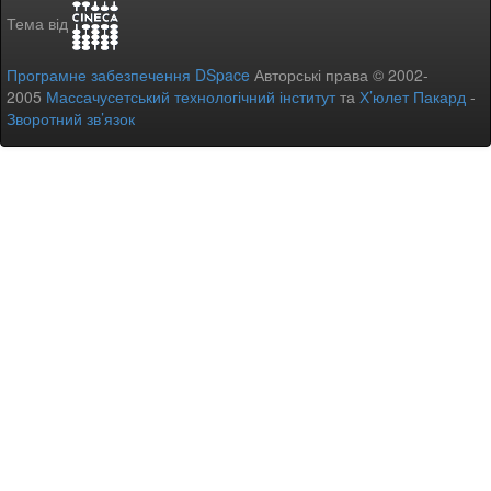
Тема від
Програмне забезпечення DSpace
Авторські права © 2002-
2005
Массачусетський технологічний інститут
та
Х’юлет Пакард
-
Зворотний зв’язок