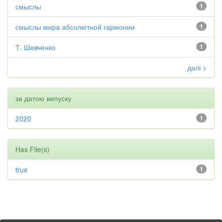
смыслы
1
смыслы мира абсолютной гармонии
1
Т. Шевченко
1
далі >
за датою випуску
2020
1
Has File(s)
true
1