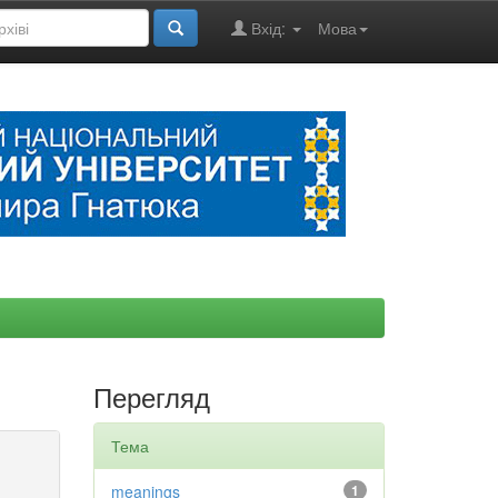
Вхід:
Мова
Перегляд
Тема
meanings
1