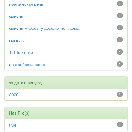
поэтическая речь
1
смисли
1
смисли міфосвіту абсолютної гармонії
1
смыслы
1
Т. Шевченко
1
цветообозначение
1
за датою випуску
2020
1
Has File(s)
true
1