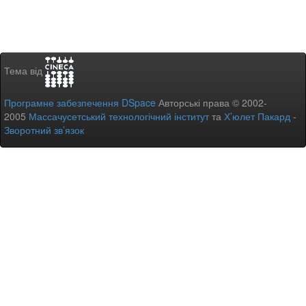
Тема від
Програмне забезпечення DSpace
Авторські права © 2002-
2005
Массачусетський технологічний інститут
та
Х’юлет Пакард
-
Зворотний зв’язок