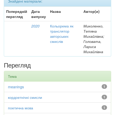
Знайдені матеріали:
Попередній
Дата
Назва
Автор(и)
перегляд
випуску
2020
Кольорема як
Миколенко,
транслятор
Тетяна
авторських
Михайлівна;
смислів
Головата,
Лариса
Михайлівна
Перегляд
Тема
meanings
1
кордоетнічні смисли
1
поетична мова
1