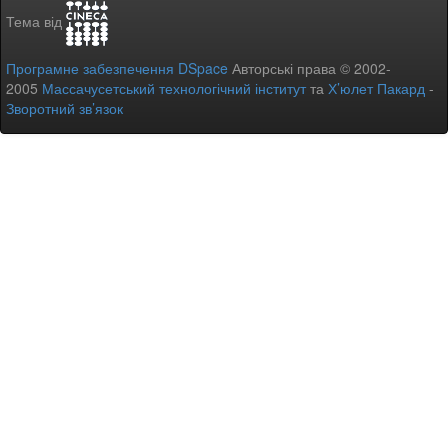
Тема від
Програмне забезпечення DSpace
Авторські права © 2002-
2005
Массачусетський технологічний інститут
та
Х’юлет Пакард
-
Зворотний зв’язок