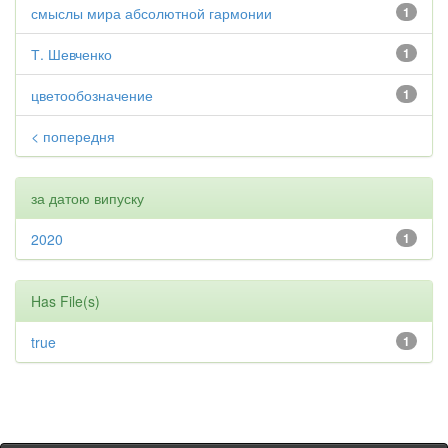
смыслы мира абсолютной гармонии
1
Т. Шевченко
1
цветообозначение
1
< попередня
за датою випуску
2020
1
Has File(s)
true
1