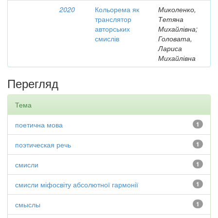
2020
Кольорема як
Миколенко,
транслятор
Тетяна
авторських
Михайлівна;
смислів
Головата,
Лариса
Михайлівна
Перегляд
Тема
поетична мова
1
поэтическая речь
1
смисли
1
смисли міфосвіту абсолютної гармонії
1
смыслы
1