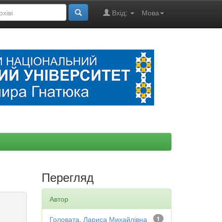
Вхід:
Мова
Перегляд
Автор
Головата, Лариса Михайлівна
1