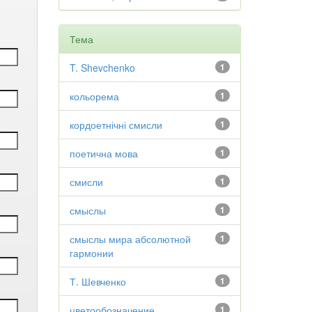
Тема
T. Shevchenko
1
кольорема
1
кордоетнічні смисли
1
поетична мова
1
смисли
1
смыслы
1
смыслы мира абсолютной
1
гармонии
Т. Шевченко
1
цветообозначение
1