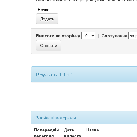
Вивести на сторінку
|
Сортування
Результати 1-1 зі 1.
Знайдені матеріали:
Попередній
Дата
Назва
перегляд
випуску