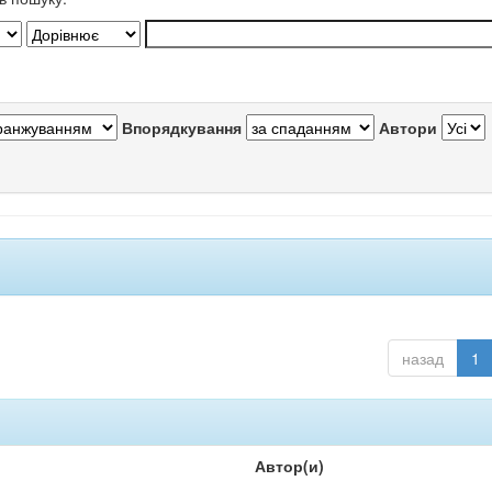
Впорядкування
Автори
назад
1
Автор(и)