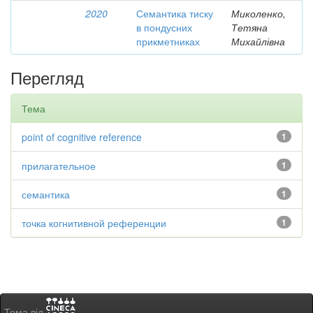
2020
Семантика тиску
Миколенко,
в пондусних
Тетяна
прикметниках
Михайлівна
Перегляд
Тема
point of cognitive reference
1
прилагательное
1
семантика
1
точка когнитивной референции
1
Тема від