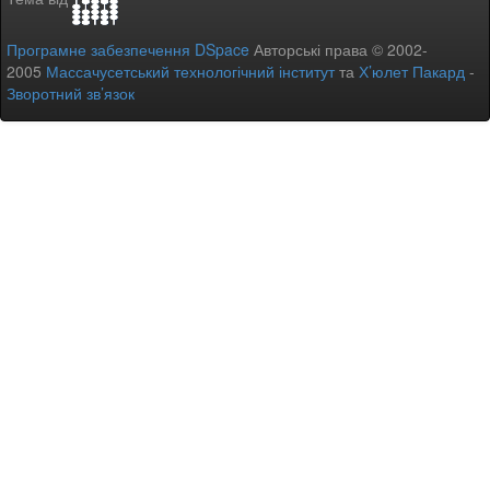
Програмне забезпечення DSpace
Авторські права © 2002-
2005
Массачусетський технологічний інститут
та
Х’юлет Пакард
-
Зворотний зв’язок