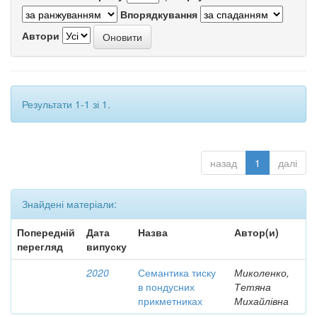
Впорядкування
Автори
Результати 1-1 зі 1.
назад
1
далі
Знайдені матеріали:
Попередній
Дата
Назва
Автор(и)
перегляд
випуску
2020
Семантика тиску
Миколенко,
в пондусних
Тетяна
прикметниках
Михайлівна