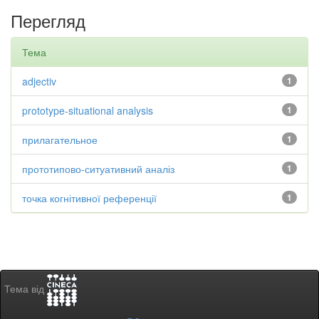
Перегляд
Тема
adjectiv
1
prototype-situational analysis
1
прилагательное
1
прототипово-ситуативний аналіз
1
точка когнітивної референції
1
Тема від