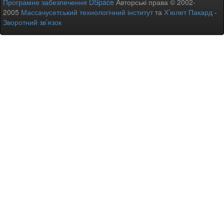
Програмне забезпечення DSpace
Авторські права © 2002-
2005
Массачусетський технологічний інститут
та
Х’юлет Пакард
-
Зворотний зв’язок