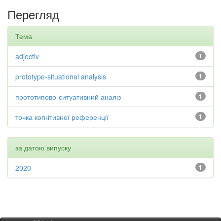
Перегляд
Тема
adjectiv
1
prototype-situational analysis
1
прототипово-ситуативний аналіз
1
точка когнітивної референції
1
за датою випуску
2020
1