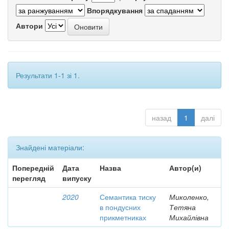
Впорядкування
Автори
Результати 1-1 зі 1.
назад
1
далі
Знайдені матеріали:
Попередній
Дата
Назва
Автор(и)
перегляд
випуску
2020
Семантика тиску
Миколенко,
в пондусних
Тетяна
прикметниках
Михайлівна