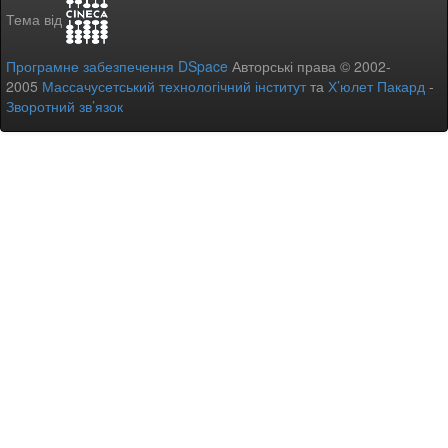
Тема від
Програмне забезпечення DSpace
Авторські права © 2002-
2005
Массачусетський технологічний інститут
та
Х’юлет Пакард
-
Зворотний зв’язок