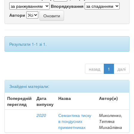
Впорядкування
Автори
Результати 1-1 зі 1.
назад
1
далі
Знайдені матеріали:
Попередній
Дата
Назва
Автор(и)
перегляд
випуску
2020
Семантика тиску
Миколенко,
в пондусних
Тетяна
прикметниках
Михайлівна