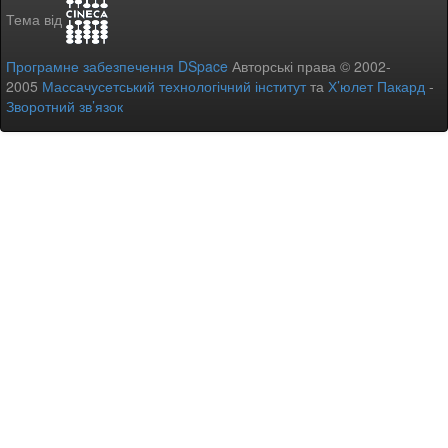
Тема від
Програмне забезпечення DSpace
Авторські права © 2002-
2005
Массачусетський технологічний інститут
та
Х’юлет Пакард
-
Зворотний зв’язок