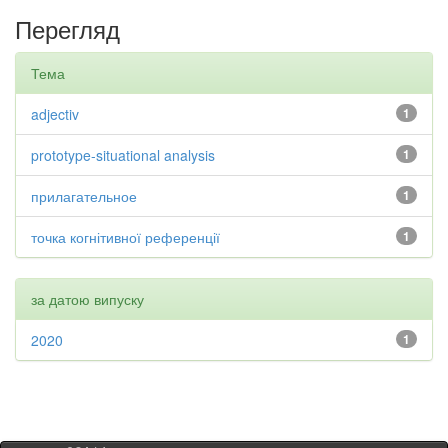
Перегляд
Тема
adjectiv
1
prototype-situational analysis
1
прилагательное
1
точка когнітивної референції
1
за датою випуску
2020
1