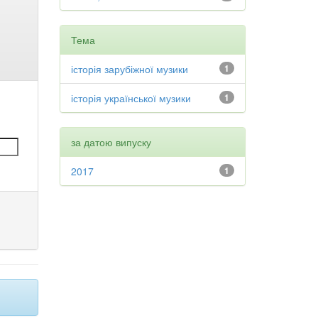
Тема
історія зарубіжної музики
1
історія української музики
1
за датою випуску
2017
1