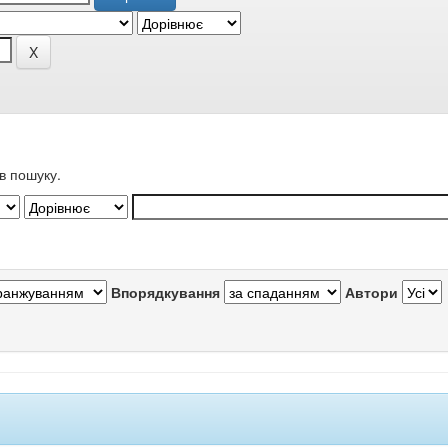
в пошуку.
Впорядкування
Автори