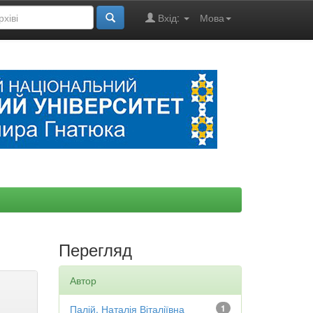
Вхід:
Мова
Перегляд
Автор
Палій, Наталія Віталіївна
1