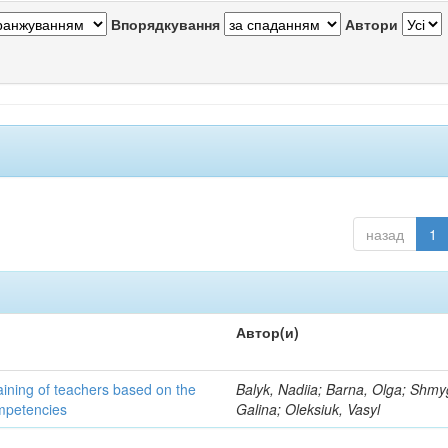
Впорядкування
Автори
назад
1
Автор(и)
aining of teachers based on the
Balyk, Nadiia; Barna, Olga; Shmy
mpetencies
Galina; Oleksiuk, Vasyl