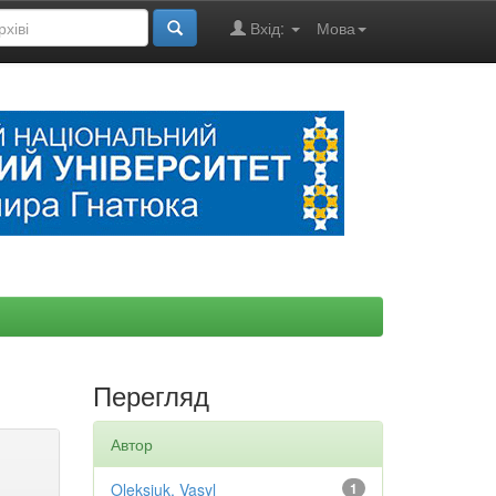
Вхід:
Мова
Перегляд
Автор
Oleksiuk, Vasyl
1