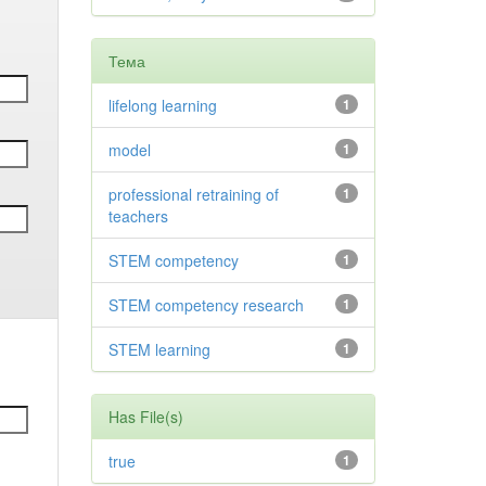
Тема
lifelong learning
1
model
1
professional retraining of
1
teachers
STEM competency
1
STEM competency research
1
STEM learning
1
Has File(s)
true
1