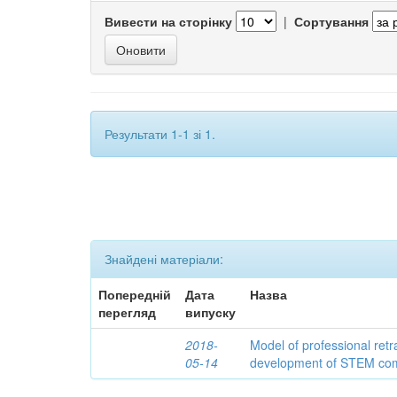
Вивести на сторінку
|
Сортування
Результати 1-1 зі 1.
Знайдені матеріали:
Попередній
Дата
Назва
перегляд
випуску
2018-
Model of professional retr
05-14
development of STEM co