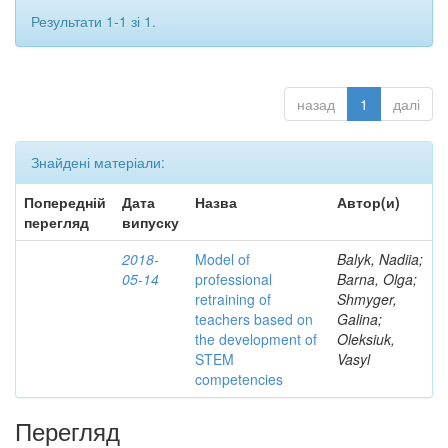
Результати 1-1 зі 1.
назад
1
далі
Знайдені матеріали:
Попередній
Дата
Назва
Автор(и)
перегляд
випуску
2018-
Model of
Balyk, Nadiia;
05-14
professional
Barna, Olga;
retraining of
Shmyger,
teachers based on
Galina;
the development of
Oleksiuk,
STEM
Vasyl
competencies
Перегляд