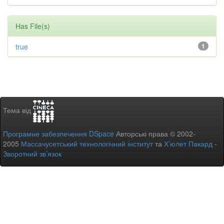
Has File(s)
true
1
Тема від
Програмне забезпечення DSpace
Авторські права © 2002-
2005
Массачусетський технологічний інститут
та
Х’юлет Пакард
-
Зворотний зв’язок