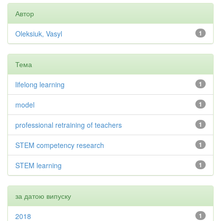
Автор
Oleksiuk, Vasyl
1
Тема
lifelong learning
1
model
1
professional retraining of teachers
1
STEM competency research
1
STEM learning
1
за датою випуску
2018
1