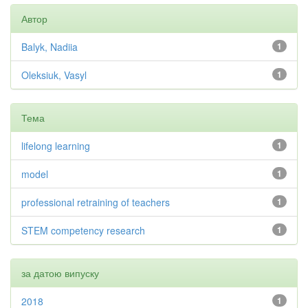
Автор
Balyk, Nadiia
1
Oleksiuk, Vasyl
1
Тема
lifelong learning
1
model
1
professional retraining of teachers
1
STEM competency research
1
за датою випуску
2018
1