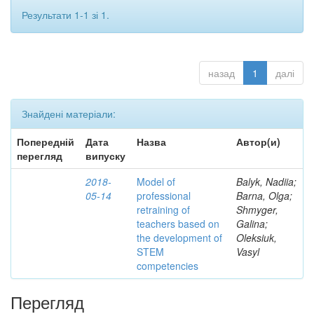
Результати 1-1 зі 1.
назад
1
далі
Знайдені матеріали:
Попередній
Дата
Назва
Автор(и)
перегляд
випуску
2018-
Model of
Balyk, Nadiia;
05-14
professional
Barna, Olga;
retraining of
Shmyger,
teachers based on
Galina;
the development of
Oleksiuk,
STEM
Vasyl
competencies
Перегляд