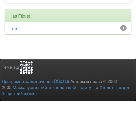
Has File(s)
true
1
Тема від
Програмне забезпечення DSpace
Авторські права © 2002-
2005
Массачусетський технологічний інститут
та
Х’юлет Пакард
-
Зворотний зв’язок